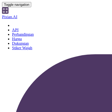
Toggle navigation
Pixian.AI
API
Perbandingan
Harga
Dukungan
Stiker Wajah