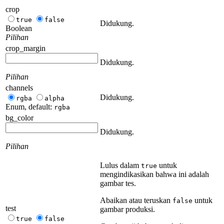
crop
true
false
Didukung.
Boolean
Pilihan
crop_margin
Didukung.
Pilihan
channels
Didukung.
rgba
alpha
Enum, default:
rgba
bg_color
Didukung.
Pilihan
Lulus dalam
untuk
true
mengindikasikan bahwa ini adalah
gambar tes.
Abaikan atau teruskan
untuk
false
test
gambar produksi.
true
false