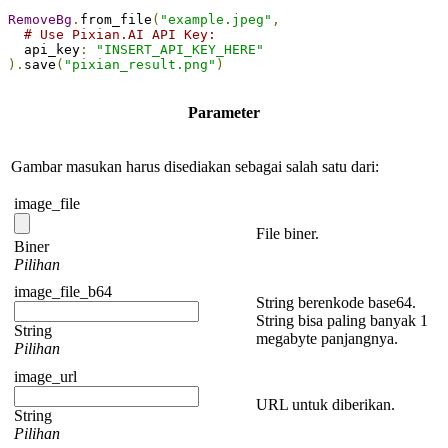
RemoveBg
.
from_file
(
"example.jpeg"
,
# Use Pixian.AI API Key:
  api_key
:
"INSERT_API_KEY_HERE"
).
save
(
"pixian_result.png"
)
Parameter
Gambar masukan harus disediakan sebagai salah satu dari:
image_file
File biner.
Biner
Pilihan
image_file_b64
String berenkode base64.
String bisa paling banyak 1
String
megabyte panjangnya.
Pilihan
image_url
URL untuk diberikan.
String
Pilihan