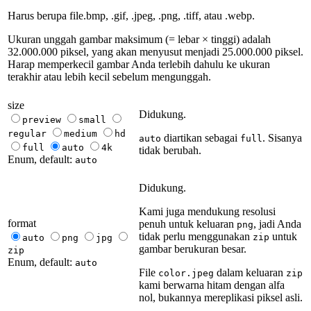
Harus berupa file.bmp, .gif, .jpeg, .png, .tiff, atau .webp.
Ukuran unggah gambar maksimum (= lebar × tinggi) adalah
32.000.000 piksel, yang akan menyusut menjadi 25.000.000 piksel.
Harap memperkecil gambar Anda terlebih dahulu ke ukuran
terakhir atau lebih kecil sebelum mengunggah.
size
Didukung.
preview
small
regular
medium
hd
diartikan sebagai
. Sisanya
auto
full
full
auto
4k
tidak berubah.
Enum, default:
auto
Didukung.
Kami juga mendukung resolusi
format
penuh untuk keluaran
, jadi Anda
png
tidak perlu menggunakan
untuk
zip
auto
png
jpg
gambar berukuran besar.
zip
Enum, default:
auto
File
dalam keluaran
color.jpeg
zip
kami berwarna hitam dengan alfa
nol, bukannya mereplikasi piksel asli.