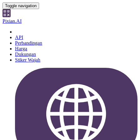
Toggle navigation
Pixian.AI
API
Perbandingan
Harga
Dukungan
Stiker Wajah