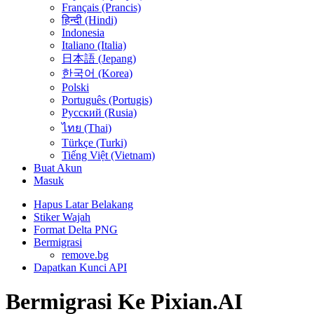
Français (Prancis)
हिन्दी (Hindi)
Indonesia
Italiano (Italia)
日本語 (Jepang)
한국어 (Korea)
Polski
Português (Portugis)
Русский (Rusia)
ไทย (Thai)
Türkçe (Turki)
Tiếng Việt (Vietnam)
Buat Akun
Masuk
Hapus Latar Belakang
Stiker Wajah
Format Delta PNG
Bermigrasi
remove.bg
Dapatkan Kunci API
Bermigrasi Ke Pixian.AI